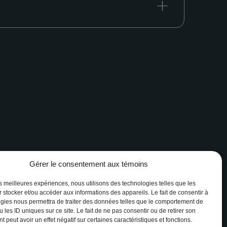
Gérer le consentement aux témoins
Facebook
Instagram
les meilleures expériences, nous utilisons des technologies telles que les
 stocker et/ou accéder aux informations des appareils. Le fait de consentir à
gies nous permettra de traiter des données telles que le comportement de
 les ID uniques sur ce site. Le fait de ne pas consentir ou de retirer son
 peut avoir un effet négatif sur certaines caractéristiques et fonctions.