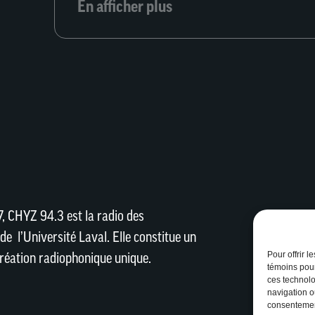
En afficher plus
, CHYZ 94.3 est la radio des
de l’Université Laval. Elle constitue un
Pour offrir 
réation radiophonique unique.
témoins pour
ces technolo
navigation ou
consentement