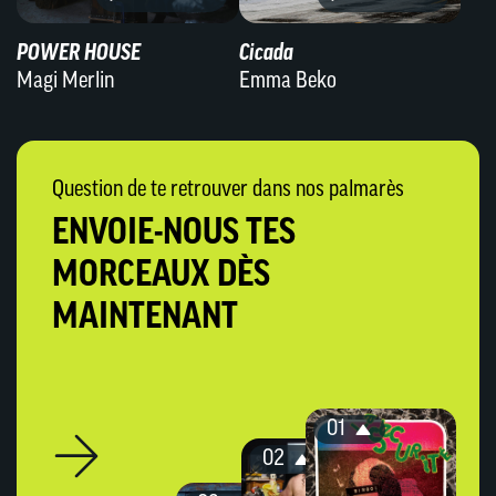
POWER HOUSE
Cicada
Magi Merlin
Emma Beko
Question de te retrouver dans nos palmarès
ENVOIE-NOUS TES
MORCEAUX DÈS
MAINTENANT
01
02