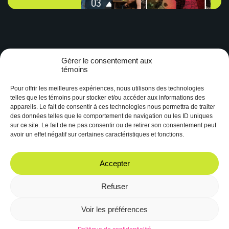
03
Gérer le consentement aux
témoins
Pour offrir les meilleures expériences, nous utilisons des technologies
telles que les témoins pour stocker et/ou accéder aux informations des
appareils. Le fait de consentir à ces technologies nous permettra de traiter
des données telles que le comportement de navigation ou les ID uniques
Depuis 1997, CHYZ 94.3 est la radio des étudiant.es de l’Université
sur ce site. Le fait de ne pas consentir ou de retirer son consentement peut
Laval. Elle constitue un espace de création radiophonique unique.
avoir un effet négatif sur certaines caractéristiques et fonctions.
Facebook
Instagram
Accepter
Refuser
Voir les préférences
© 2023 CHYZ 94.3 FM
Site web réalisé par
Boréale