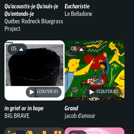
Qu’acoustis-je Qu’ouïs-je
Eucharistie
Qu’entends-je
Le Belladone
Québec Redneck Bluegrass
Project
05
06
ÉCOUTER ICI
ÉCOUTER ICI
in grief or in hope
Grand
BIG BRAVE
jacob d'amour