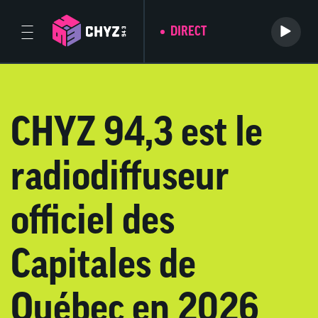
DIRECT
CHYZ 94,3 est le
radiodiffuseur
officiel des
Capitales de
Québec en 2026