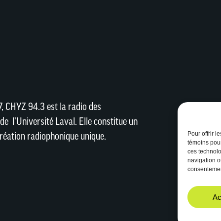
, CHYZ 94.3 est la radio des
de l’Université Laval. Elle constitue un
Pour offrir 
réation radiophonique unique.
témoins pour
ces technolo
navigation ou
consentement
Ac