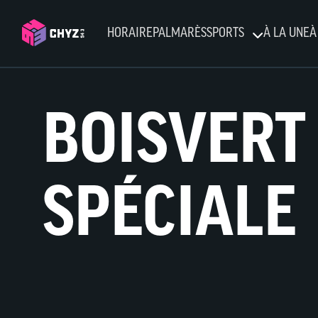
HORAIRE
PALMARÈS
SPORTS
À LA UNE
À
BOISVERT 
SPÉCIALE