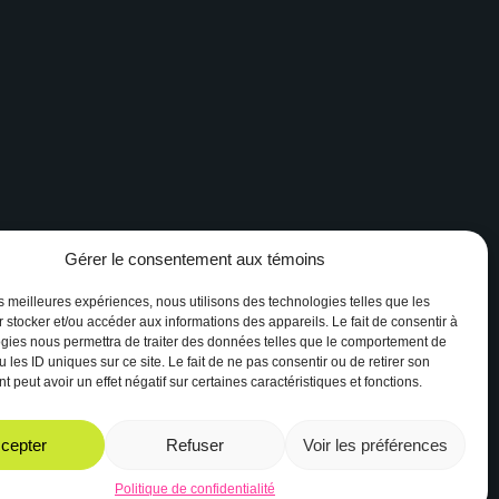
Gérer le consentement aux témoins
Facebook
Instagram
les meilleures expériences, nous utilisons des technologies telles que les
 stocker et/ou accéder aux informations des appareils. Le fait de consentir à
gies nous permettra de traiter des données telles que le comportement de
 les ID uniques sur ce site. Le fait de ne pas consentir ou de retirer son
 peut avoir un effet négatif sur certaines caractéristiques et fonctions.
cepter
Refuser
Voir les préférences
Site web réalisé par
Boréale
Politique de confidentialité