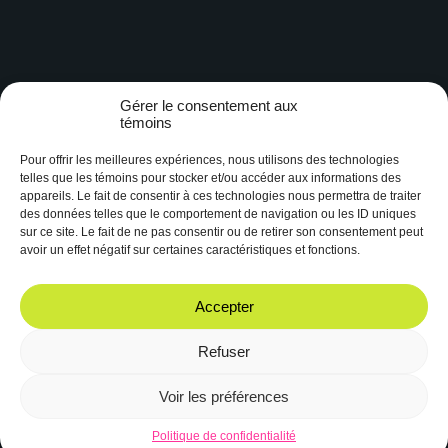
Gérer le consentement aux
témoins
Pour offrir les meilleures expériences, nous utilisons des technologies
telles que les témoins pour stocker et/ou accéder aux informations des
appareils. Le fait de consentir à ces technologies nous permettra de traiter
des données telles que le comportement de navigation ou les ID uniques
Depuis 1997, CHYZ 94.3 est la radio des étudiant.es de l’Université
sur ce site. Le fait de ne pas consentir ou de retirer son consentement peut
Laval. Elle constitue un espace de création radiophonique unique.
avoir un effet négatif sur certaines caractéristiques et fonctions.
Facebook
Instagram
Accepter
Refuser
Voir les préférences
© 2023 CHYZ 94.3 FM
Site web réalisé par
Boréale
Politique de confidentialité