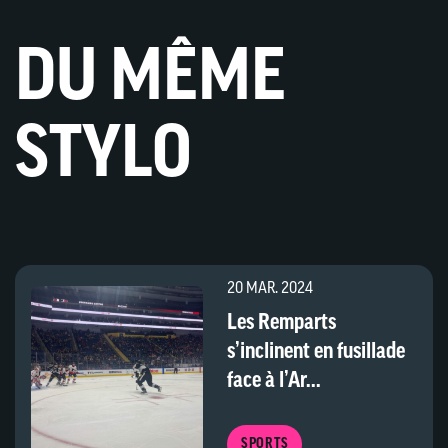
DU MÊME
STYLO
20 MAR. 2024
Les Remparts
s’inclinent en fusillade
face à l’Ar...
SPORTS