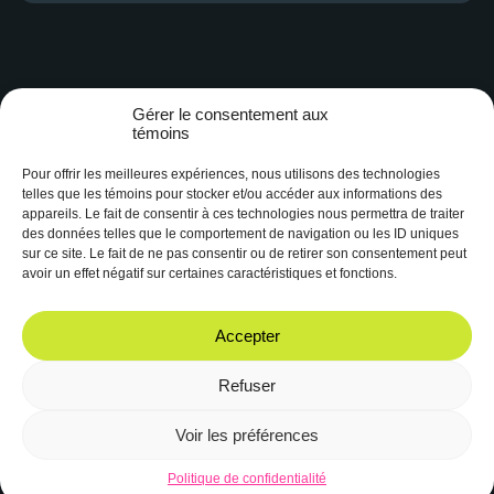
Gérer le consentement aux
témoins
Pour offrir les meilleures expériences, nous utilisons des technologies
telles que les témoins pour stocker et/ou accéder aux informations des
appareils. Le fait de consentir à ces technologies nous permettra de traiter
des données telles que le comportement de navigation ou les ID uniques
Depuis 1997, CHYZ 94.3 est la radio des étudiant.es de l’Université
sur ce site. Le fait de ne pas consentir ou de retirer son consentement peut
Laval. Elle constitue un espace de création radiophonique unique.
avoir un effet négatif sur certaines caractéristiques et fonctions.
Facebook
Instagram
Accepter
Refuser
Voir les préférences
© 2023 CHYZ 94.3 FM
Site web réalisé par
Boréale
Politique de confidentialité