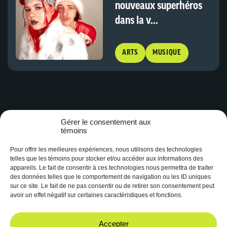
nouveaux superhéros
dans la v...
ARTS
MUSIQUE
Gérer le consentement aux
témoins
Pour offrir les meilleures expériences, nous utilisons des technologies
telles que les témoins pour stocker et/ou accéder aux informations des
appareils. Le fait de consentir à ces technologies nous permettra de traiter
des données telles que le comportement de navigation ou les ID uniques
Depuis 1997, CHYZ 94.3 est la radio des étudiant.es de l’Université
sur ce site. Le fait de ne pas consentir ou de retirer son consentement peut
Laval. Elle constitue un espace de création radiophonique unique.
avoir un effet négatif sur certaines caractéristiques et fonctions.
Facebook
Instagram
Accepter