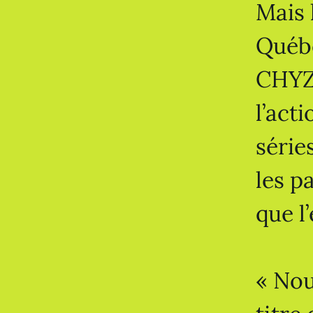
Mais 
Québe
CHYZ 
l’act
série
les p
que l
« Nou