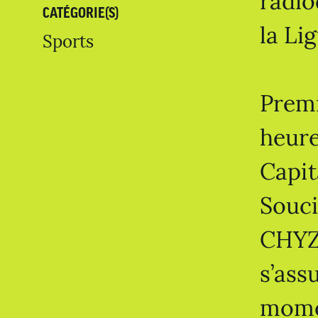
radio
CATÉGORIE(S)
la Li
Sports
Premi
heure
Capit
Souci
CHYZ 
s’ass
momen