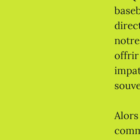
baseb
direc
notre
offri
impat
souve
Alors
comme