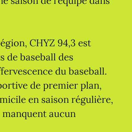
ine saison de l’équipe dans
région, CHYZ 94,3 est
s de baseball des
effervescence du baseball.
portive de premier plan,
icile en saison régulière,
ne manquent aucun