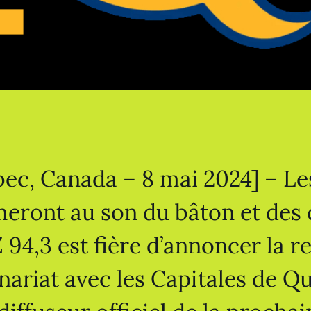
ec, Canada – 8 mai 2024] – Le
meront au son du bâton et des c
94,3 est fière d’annoncer la 
nariat avec les Capitales de Qu