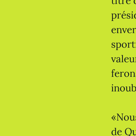
titre 
prési
enver
sport
valeu
feron
inoub
«Nous
de Qu