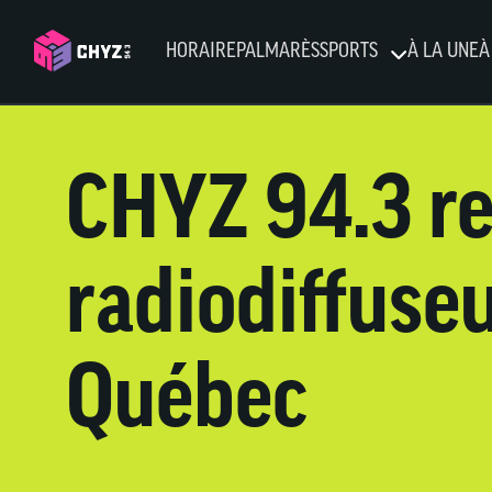
HORAIRE
PALMARÈS
SPORTS
À LA UNE
À
CHYZ 94.3 ret
radiodiffuseu
Québec