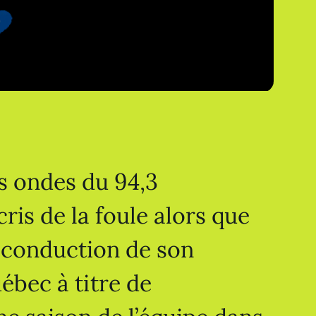
s ondes du 94,3
ris de la foule alors que
reconduction de son
ébec à titre de