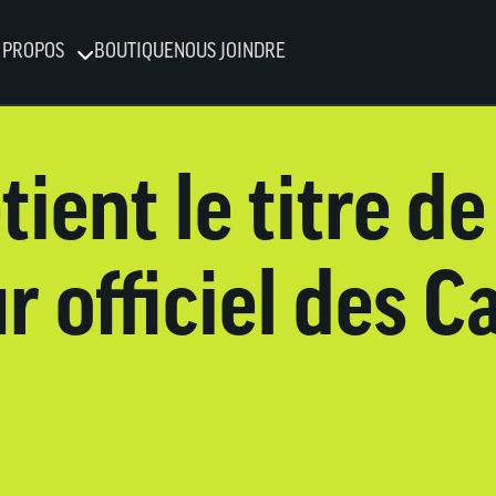
 PROPOS
BOUTIQUE
NOUS JOINDRE
ient le titre de
r officiel des C