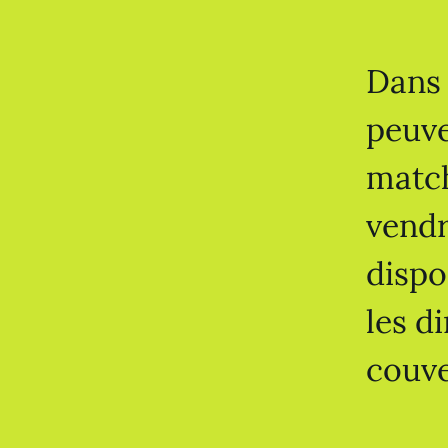
Dans 
peuve
match
vendr
dispo
les d
couve