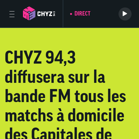
DIRECT
CHYZ 94,3
diffusera sur la
bande FM tous les
matchs à domicile
des Capitales de